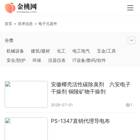
首页
»
供求信息
»
电子元器件
分类
机械设备
建筑/建材
化工
电工电气
五金/工具
安全/防护
环保
仪器仪表
IT设备/数码/软件
农林牧副渔
交通运输
商务服务
冶金矿产
塑料
橡胶
食品饮料
电子元器件
医疗/护理
包装/印刷
安徽椰壳活性碳除臭剂 六安电子
汽摩及配件
日用百货
能源
加工
照明
通信产品
干燥剂 铜陵矿物干燥剂
家用电器
美妆日化
运动户外
服装
传媒/广电
2026-07-01
1
工艺品/礼品
纺织/皮革
办公/文教
纸业
其他未分类
PS-1347直销代理导电布