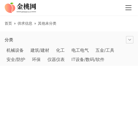
首页
»
供求信息
»
其他未分类
分类
机械设备
建筑/建材
化工
电工电气
五金/工具
安全/防护
环保
仪器仪表
IT设备/数码/软件
农林牧副渔
交通运输
商务服务
冶金矿产
塑料
橡胶
食品饮料
电子元器件
医疗/护理
包装/印刷
汽摩及配件
日用百货
能源
加工
照明
通信产品
家用电器
美妆日化
运动户外
服装
传媒/广电
工艺品/礼品
纺织/皮革
办公/文教
纸业
其他未分类