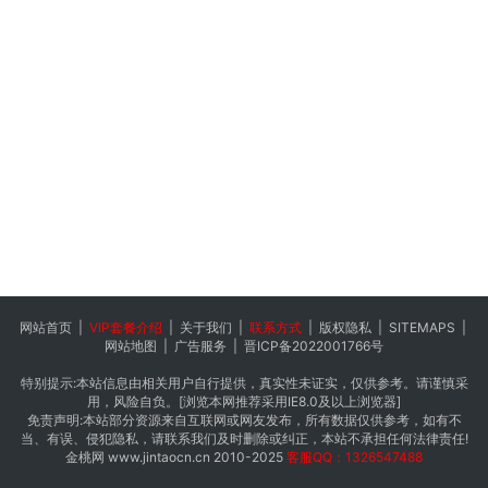
网站首页
|
VIP套餐介绍
|
关于我们
|
联系方式
|
版权隐私
|
SITEMAPS
|
网站地图
|
广告服务
|
晋ICP备2022001766号
特别提示:本站信息由相关用户自行提供，真实性未证实，仅供参考。请谨慎采
用，风险自负。[浏览本网推荐采用IE8.0及以上浏览器]
免责声明:本站部分资源来自互联网或网友发布，所有数据仅供参考，如有不
当、有误、侵犯隐私，请联系我们及时删除或纠正，本站不承担任何法律责任!
金桃网
www.jintaocn.cn
2010-2025
客服QQ：1326547488