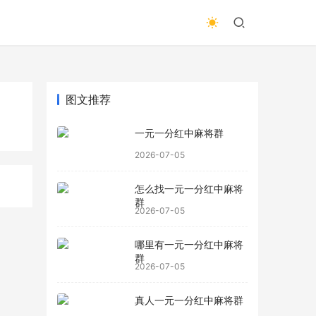
图文推荐
一元一分红中麻将群
2026-07-05
怎么找一元一分红中麻将
群
2026-07-05
哪里有一元一分红中麻将
群
2026-07-05
真人一元一分红中麻将群