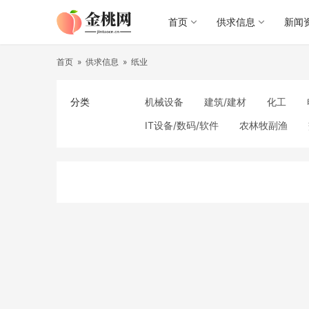
首页
供求信息
新闻
首页
»
供求信息
»
纸业
分类
机械设备
建筑/建材
化工
IT设备/数码/软件
农林牧副渔
食品饮料
电子元器件
医疗/护
照明
通信产品
家用电器
纺织/皮革
办公/文教
纸业