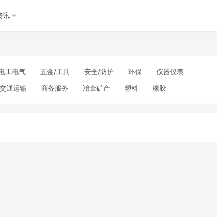
资讯
电工电气
五金/工具
安全/防护
环保
仪器仪表
交通运输
商务服务
冶金矿产
塑料
橡胶
理
包装/印刷
汽摩及配件
日用百货
能源
加工
美妆日化
运动户外
服装
传媒/广电
工艺品/礼品
其他未分类