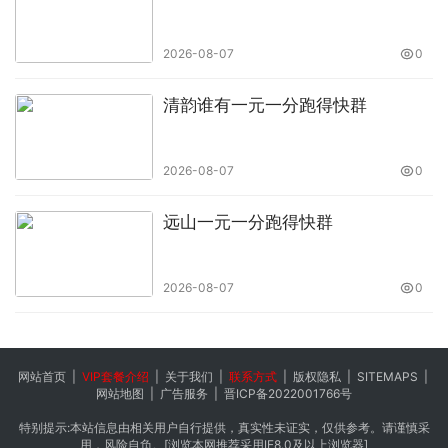
2026-08-07
0
清韵谁有一元一分跑得快群
2026-08-07
0
远山一元一分跑得快群
2026-08-07
0
网站首页
|
VIP套餐介绍
|
关于我们
|
联系方式
|
版权隐私
|
SITEMAPS
|
网站地图
|
广告服务
|
晋ICP备2022001766号
特别提示:本站信息由相关用户自行提供，真实性未证实，仅供参考。请谨慎采
用，风险自负。[浏览本网推荐采用IE8.0及以上浏览器]