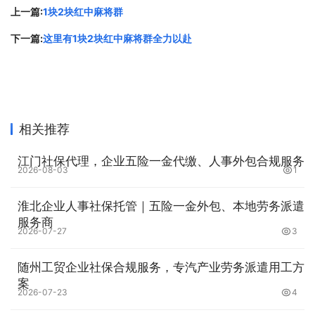
不同。暗杠适用于手中已有三张相同的牌，这时可以选择暗
上一篇:
1块2块红中麻将群
杠，算法会比明杠更高，不会让其他玩家知道你的手牌情
下一篇:
这里有1块2块红中麻将群全力以赴
况；明杠则适用于想要扩大自己和对手的差距的情况。比
如，当你的手牌中已经有了自己的刻子，而对手的手牌中还
有一张相同的牌时，你可以选择明杠这张牌，从而扩大自己
的胡牌范围，并让对手的手牌更加不稳定。
相关推荐
第四、主动出牌稳住局面
江门社保代理，企业五险一金代缴、人事外包合规服务
2026-08-03
1
在麻将游戏中，局面的变化是非常快速的，一张牌的选择错
漏，就可能扭转整个局面。因此，在打牌的时候，需要时刻
淮北企业人事社保托管｜五险一金外包、本地劳务派遣
紧握局势，做出正确的决策。有时候，你需要主动出牌来稳
服务商
2026-07-27
3
住局面，比如选择一张比较平稳的牌打出，避免打出一张打
穿可能会让整个局面大重构。同时,要加强和队友之间的沟
随州工贸企业社保合规服务，专汽产业劳务派遣用工方
通，互相协调和配合，达成共同的目标。
案
2026-07-23
4
第五、保持冷静，不轻易放弃