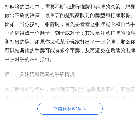
打麻将的过程中，需要不断地进行推牌和弃牌的决策。想要
做出正确的决策，最重要的是观察眼前的牌型和打牌形势。
比如，当你摸到一张牌时，首先要看看这张牌能否和自己手
中的牌组成一个顺子、刻子或对子；其次要注意打牌的顺序
和打出的牌。如果你发现某个玩家打出了一张字牌，那么你
可以推断他的手牌可能有多个字牌，从而避免在后续的出牌
中被对手的冲杠打出。
第二、关注沉默玩家的手牌情况
在打麻将的过程中，有些玩家可能会选择沉默不语，不愿意
和别人聊天和交流。这时候，你可以通过观察他的打牌方式
和出牌顺序，猜测他的手牌情况。比如，如果他出牌时总是
阅读剩余 62%
优先打出两张一样的牌，可能就是在为下一步打出一个刻子
做铺垫。除了观察打牌方式，你还可以通过计算剩余未出的
牌数来猜测对手的手牌情况。