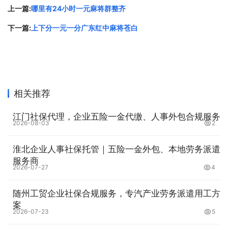
上一篇:
哪里有24小时一元麻将群整齐
第三、灵活使用暗杠和明杠
下一篇:
上下分一元一分广东红中麻将苍白
暗杠和明杠都是麻将中非常重要的策略，但适合的情况略有
不同。暗杠适用于手中已有三张相同的牌，这时可以选择暗
杠，算法会比明杠更高，不会让其他玩家知道你的手牌情
况；明杠则适用于想要扩大自己和对手的差距的情况。比
相关推荐
如，当你的手牌中已经有了自己的刻子，而对手的手牌中还
有一张相同的牌时，你可以选择明杠这张牌，从而扩大自己
江门社保代理，企业五险一金代缴、人事外包合规服务
的胡牌范围，并让对手的手牌更加不稳定。
2026-08-03
2
第四、主动出牌稳住局面
淮北企业人事社保托管｜五险一金外包、本地劳务派遣
服务商
2026-07-27
4
在麻将游戏中，局面的变化是非常快速的，一张牌的选择错
漏，就可能扭转整个局面。因此，在打牌的时候，需要时刻
随州工贸企业社保合规服务，专汽产业劳务派遣用工方
紧握局势，做出正确的决策。有时候，你需要主动出牌来稳
案
2026-07-23
5
住局面，比如选择一张比较平稳的牌打出，避免打出一张打